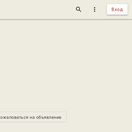
search
more_vert
Вход
ожаловаться на объявление