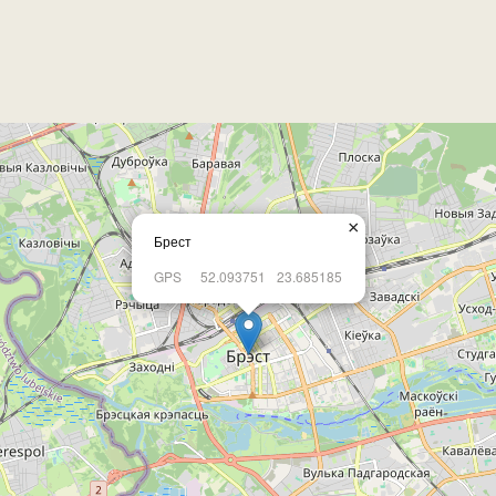
×
Брест
GPS
52.093751
23.685185