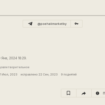
vpn_key
@poehalimarketby
 Янв, 2024 18:29.
довлетворительное
1 Июл, 2023
исправлено 22 Сен, 2023
9 поднятий
report
П