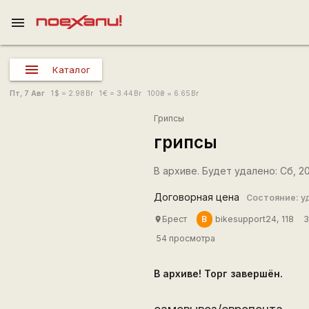
menu
Каталог
Пт, 7 Авг
1
$
= 2.98
Br
1
€
= 3.44
Br
100
₴
= 6.65
Br
Грипсы
грипсы
В архиве. Будет удалено: Сб, 20
Договорная цена
Состояние: у
B
Брест
bikesupport24, 118
3
place
54 просмотра
В архиве! Торг завершён.