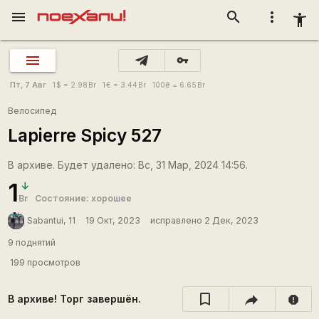
menu
search
more_vert
accessibility_new
vpn_key
Пт, 7 Авг
1
$
= 2.98
Br
1
€
= 3.44
Br
100
₴
= 6.65
Br
Велосипед
Lapierre Spicy 527
В архиве. Будет удалено: Вс, 31 Мар, 2024 14:56.
1
Br
Состояние: хорошее
Sabantui, 11
19 Окт, 2023
исправлено 2 Дек, 2023
9 поднятий
199 просмотров
В архиве! Торг завершён.
report