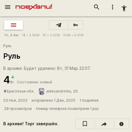
menu
search
more_vert
accessibility_new
vpn_key
Чт, 6 Авг
1
$
= 2.96
Br
1
€
= 3.42
Br
100
₴
= 6.61
Br
Руль
Руль
В архиве. Будет удалено: Вт, 31 Мар 22:07.
4
Br
Состояние: новый
Брестская обл.
aleksandrmhs, 20
place
23 Ноя, 2023
исправлено 1 Дек, 2025
1 поднятие
28 просмотров
Номер телефона посмотрели 1 раз
В архиве! Торг завершён.
report