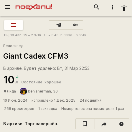
menu
search
more_vert
accessibility_new
vpn_key
Пн, 10 Авг
1
$
= 2.97
Br
1
€
= 3.43
Br
100
₴
= 6.65
Br
Велосипед
Giant Cadex CFM3
В архиве. Будет удалено: Вт, 31 Мар 22:53.
10
Br
Состояние: хорошее
Лида
ben.sherman, 30
place
16 Июн, 2024
исправлено 1 Дек, 2025
24 поднятия
268 просмотров
1 закладка
Номер телефона посмотрели 1 раз
В архиве! Торг завершён.
report