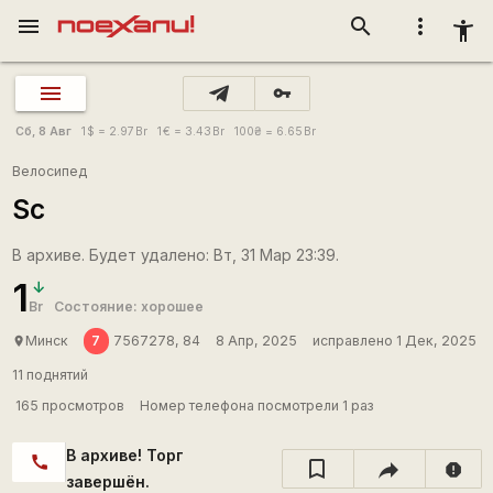
menu
search
more_vert
accessibility_new
vpn_key
Сб, 8 Авг
1
$
= 2.97
Br
1
€
= 3.43
Br
100
₴
= 6.65
Br
Велосипед
Sc
В архиве. Будет удалено: Вт, 31 Мар 23:39.
1
Br
Состояние: хорошее
7
Минск
7567278, 84
8 Апр, 2025
исправлено 1 Дек, 2025
place
11 поднятий
165 просмотров
Номер телефона посмотрели 1 раз
В архиве! Торг
call
report
завершён.