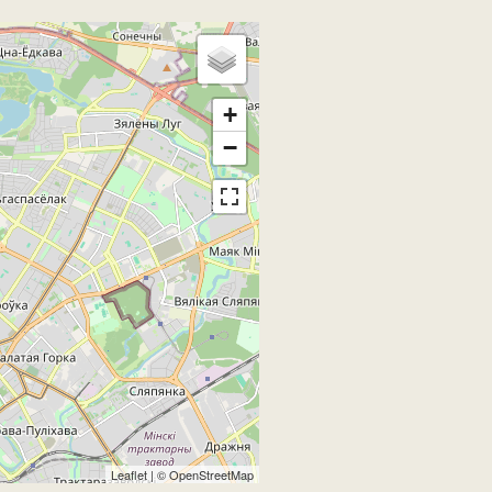
+
−
Leaflet
| ©
OpenStreetMap