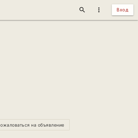
search
more_vert
Вход
ожаловаться на объявление