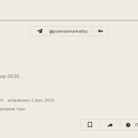
vpn_key
@poehalimarketby
Апр 00:20.
25
исправлено 2 Дек, 2025
отрели 1 раз
report
П