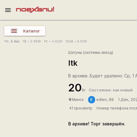
menu
Каталог
Чт, 6 Авг
1
$
= 2.96
Br
1
€
= 3.42
Br
100
₴
= 6.61
Br
Шатуны (системы звёзд)
ltk
В архиве. Будет удалено: Ср, 1 
20
Br
Состояние: как новый
E
Минск
edlen, 88
1 Дек, 20
place
41 просмотр
Номер телефона посм
В архиве! Торг завершён.