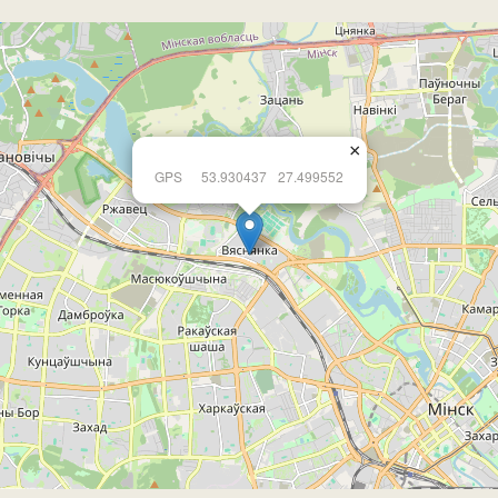
×
GPS
53.930437
27.499552