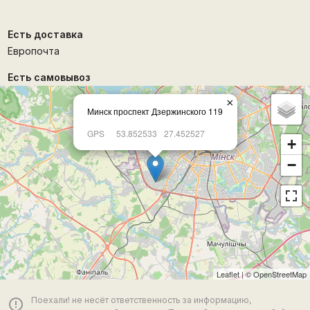
Есть доставка
Европочта
Есть самовывоз
×
Минск проспект Дзержинского 119
GPS
53.852533
27.452527
+
−
Leaflet
| ©
OpenStreetMap
Поехали! не несёт ответственность за информацию,
error_outline