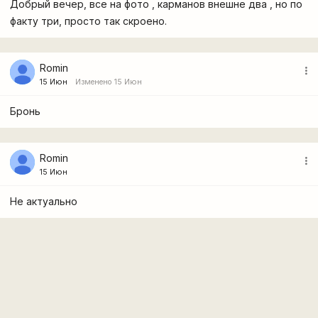
Добрый вечер, все на фото , карманов внешне два , но по
факту три, просто так скроено.
Romin
more_vert
15 Июн
Изменено 15 Июн
Бронь
Romin
more_vert
15 Июн
Не актуально