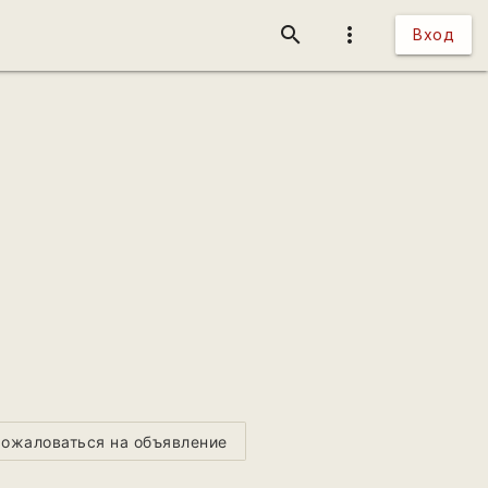
search
more_vert
Вход
ожаловаться на объявление