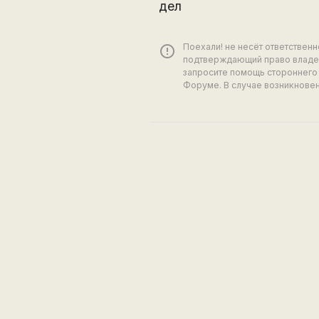
дел
Поехали! не несёт ответствен
error_outline
подтверждающий право владен
запросите помощь стороннего 
Форуме. В случае возникновен