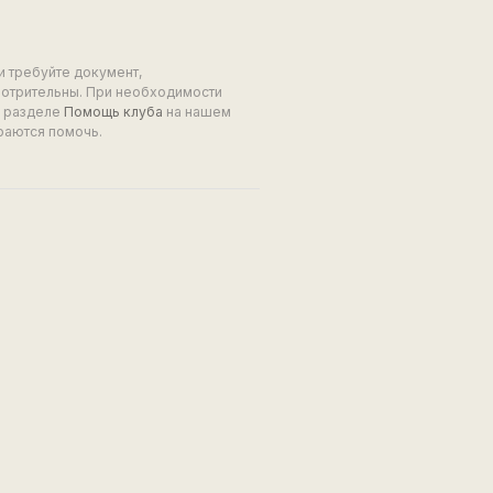
и требуйте документ,
мотрительны. При необходимости
в разделе
Помощь клуба
на нашем
раются помочь.