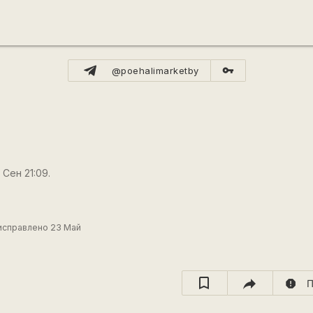
vpn_key
@poehalimarketby
 Сен 21:09.
исправлено 23 Май
report
П