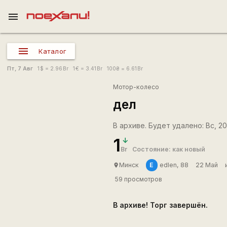
menu
Каталог
Пт, 7 Авг
1
$
= 2.96
Br
1
€
= 3.41
Br
100
₴
= 6.61
Br
Мотор-колесо
дел
В архиве. Будет удалено: Вс, 20
1
Br
Состояние: как новый
E
Минск
edlen, 88
22 Май
place
59 просмотров
В архиве! Торг завершён.