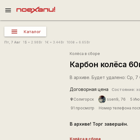
menu
Каталог
Пт, 7 Авг
1
$
= 2.98
Br
1
€
= 3.44
Br
100
₴
= 6.65
Br
Колёса в сборе
Карбон колёса 60
В архиве. Будет удалено: Ср, 7 О
Договорная цена
Состояние: х
Солигорск
ssen9, 76
5 Ию
place
91 просмотр
Номер телефона посм
В архиве! Торг завершён.
Колёса в сборе