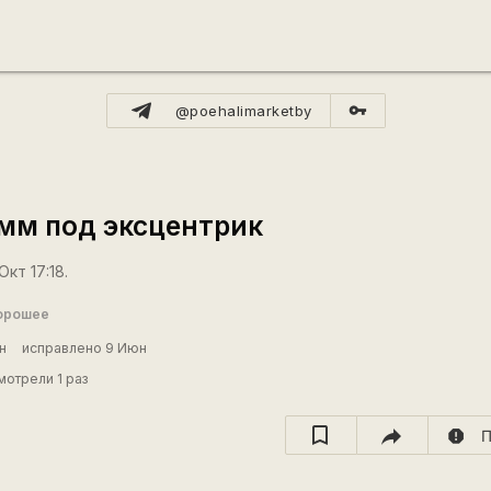
vpn_key
@poehalimarketby
мм под эксцентрик
кт 17:18.
орошее
н
исправлено 9 Июн
отрели 1 раз
report
П