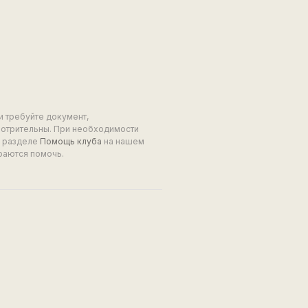
и требуйте документ,
мотрительны. При необходимости
в разделе
Помощь клуба
на нашем
раются помочь.