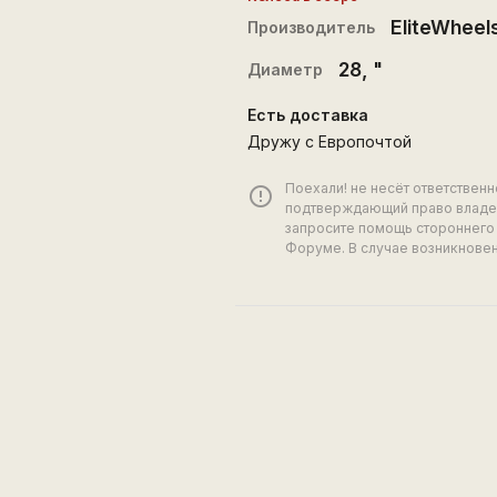
EliteWheel
Производитель
28
, "
Диаметр
Есть доставка
Дружу с Европочтой
Поехали! не несёт ответствен
error_outline
подтверждающий право владен
запросите помощь стороннего 
Форуме. В случае возникновен