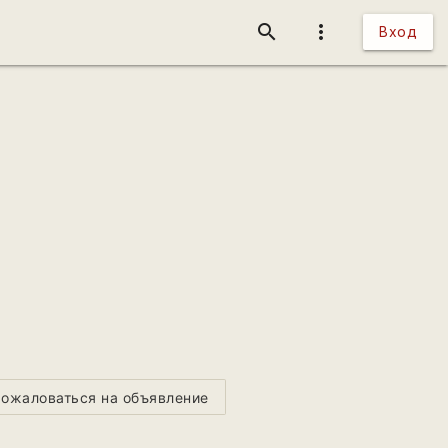
search
more_vert
Вход
ожаловаться на объявление