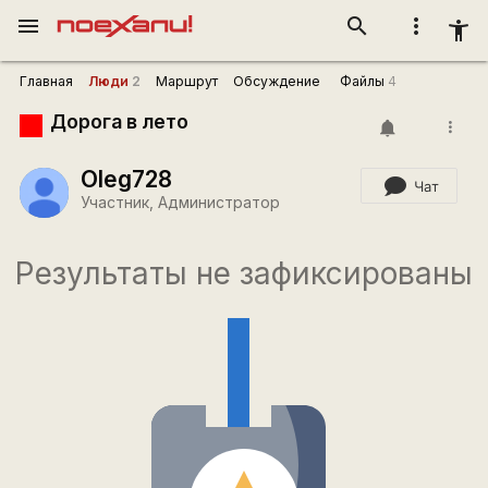
menu
search
more_vert
accessibility_new
Главная
Люди
2
Маршрут
Обсуждение
Файлы
4
Дорога в лето
more_vert
Oleg728
Чат
Участник, Администратор
Результаты не зафиксированы