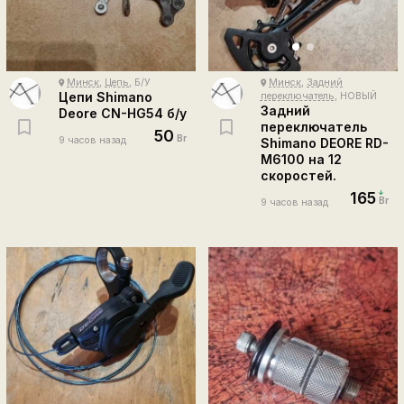
Минск
,
Цепь
, Б/У
Минск
,
Задний
place
place
Цепи Shimano
переключатель
, НОВЫЙ
Задний
Deore CN-HG54 б/у
переключатель
50
Br
9 часов назад
Shimano DEORE RD-
M6100 на 12
скоростей.
165
Br
9 часов назад