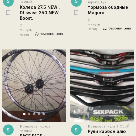
S
S
НОВЫЙ
тормоз
, Б/У
Колеса 27.5 NEW .
тормоза ободные
Dt swiss 350 NEW.
Magura
Boost.
2
минуты
2
Договорная цена
назад
минуты
Договорная цена
назад
Беларусь
,
Колёса
,
Беларусь
,
Руль
, НОВЫЙ
place
place
S
S
Рули карбон алю
НОВЫЙ
RACE FACE -