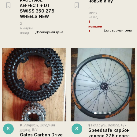
новые и бу
AEFFECT + DT
35
SWISS 350 27.5"
минут
WHEELS NEW
назад
1
2
коммен
минуты
Договорная цена
т
Договорная цена
назад
Беларусь
,
Передняя
Беларусь
,
Колёса
, Б/У
place
place
S
S
Speedsafe карбон
звезда
, Б/У
Gates Carbon Drive
колесо 27.5 перед