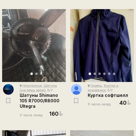
Новополоцк
,
Шатуны
Гомель
,
Куртки и
place
place
(системы звёзд)
, Б/У
дождевики
, Б/У
Шатуны Shimano
Куртка софтшелл
105 R7000/R8000
40
Br
9 часов назад
Ultegra
160
Br
9 часов назад