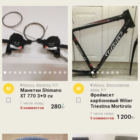
Минск
,
Манетки
, Б/У
Минск
,
Велосипедная
place
place
M
M
Манетки Shimano
рама
, Б/У
Фреймсет
XT 770 3*9 ск
карбоновый Wilier
7 часов назад
280
Triestina Mortirolo
Br
8 комментов
7 часов назад
1 200
Br
5 комментов