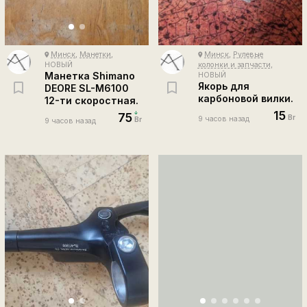
Минск
,
Манетки
,
Минск
,
Рулевые
place
place
НОВЫЙ
колонки и запчасти
,
Манетка Shimano
НОВЫЙ
Якорь для
DEORE SL-M6100
карбоновой вилки.
12-ти скоростная.
15
75
Br
9 часов назад
Br
9 часов назад