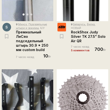
Минск
,
Подседельные
Беларусь
,
Вилка
,
place
place
S
штыри и зажимы
, Б/У
НОВЫЙ
Премиальный
RockShox Judy
ЛиСяо
Silver TK 27.5" Solo
подседельный
Air QR
штырь 30.9 * 250
7 часов назад
700
мм custom build
Br
5 комментов
10
Br
7 часов назад