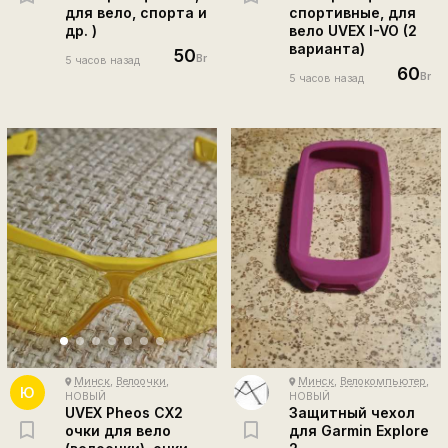
для вело, спорта и
спортивные, для
др. )
вело UVEX I-VO (2
варианта)
50
Br
5 часов назад
60
Br
5 часов назад
Минск
,
Велоочки
,
Минск
,
Велокомпьютер
,
place
place
Ю
НОВЫЙ
НОВЫЙ
UVEX Pheos CX2
Защитный чехол
очки для вело
для Garmin Explore