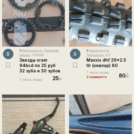
Барановичи
,
Передняя
Барановичи
,
place
place
S
S
звезда
, НОВЫЙ
Покрышки
, Б/У
Звезды sram
Maxxis dhf 29*2.5
94bcd по 25 руб
tlr (кевлар) 80
32 зуба и 30 зубов
7 часов назад
80
Br
25
2 коммента
Br
7 часов назад