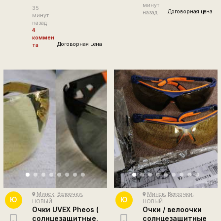
минут
35
Договорная цена
назад
минут
назад
4
коммен
Договорная цена
та
Минск
,
Велоочки
,
Минск
,
Велоочки
,
place
place
Ю
Ю
НОВЫЙ
НОВЫЙ
Очки UVEX Pheos (
Очки / велоочки
солнцезащитные,
солнцезащитные