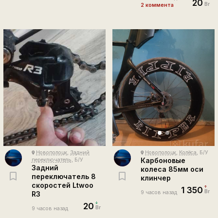
20
Br
2 коммента
Новополоцк
,
Задний
Новополоцк
,
Колёса
, Б/У
place
place
Карбоновые
переключатель
, Б/У
Задний
колеса 85мм оси
переключатель 8
клинчер
скоростей Ltwoo
1 350
Br
9 часов назад
R3
20
Br
9 часов назад