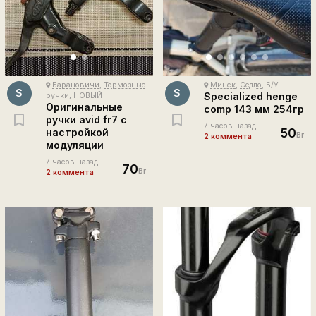
Барановичи
,
Тормозные
Минск
,
Седло
, Б/У
place
place
S
S
Specialized henge
ручки
, НОВЫЙ
Оригинальные
comp 143 мм 254гр
ручки avid fr7 с
7 часов назад
50
настройкой
Br
2 коммента
модуляции
7 часов назад
70
Br
2 коммента