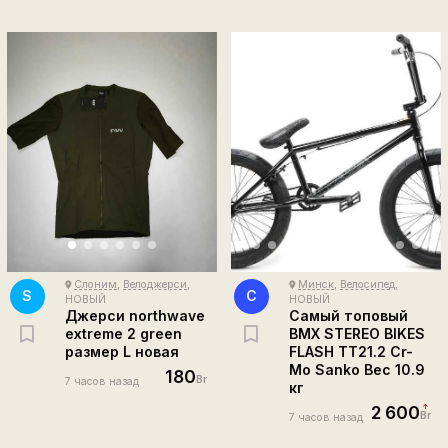
Слоним
,
Велоджерси
,
Минск
,
Велосипед
,
place
place
S
С
НОВЫЙ
НОВЫЙ
Джерси northwave
Самый топовый
extreme 2 green
BMX STEREO BIKES
размер L новая
FLASH TT21.2 Cr-
Mo Sanko Вес 10.9
180
Br
7 часов назад
кг
2 600
Br
7 часов назад