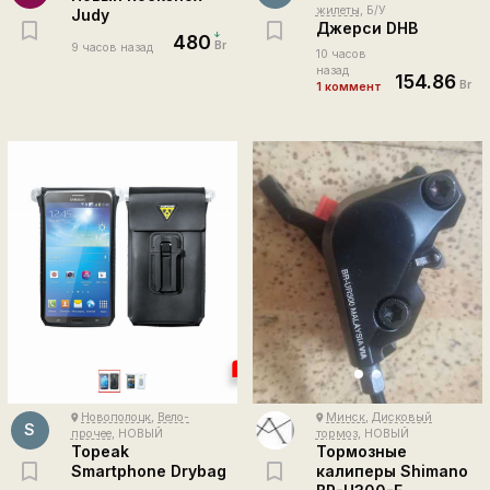
жилеты
, Б/У
Judy
Джерси DHB
480
Br
9 часов назад
10 часов
назад
154.86
Br
1 коммент
Новополоцк
,
Вело-
Минск
,
Дисковый
place
place
S
прочее
, НОВЫЙ
тормоз
, НОВЫЙ
Topeak
Тормозные
Smartphone Drybag
калиперы Shimano