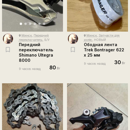
Минск
,
Передний
Минск
,
Запчасти для
place
place
переключатель
, Б/У
колёс
, НОВЫЙ
Передний
Ободная лента
переключатель
Trek Bontrager 622
Shimano Ultegra
x 25 мм
8000
30
Br
9 часов назад
80
Br
9 часов назад