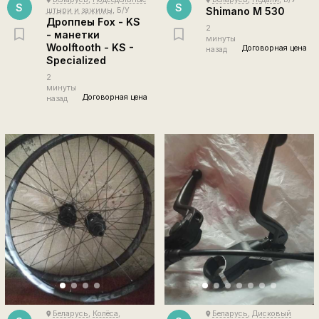
S
S
Shimano M 530
штыри и зажимы
, Б/У
Дроппеы Fox - KS
2
- манетки
минуты
Woolftooth - KS -
Договорная цена
назад
Specialized
2
минуты
Договорная цена
назад
Беларусь
,
Колёса
,
Беларусь
,
Дисковый
place
place