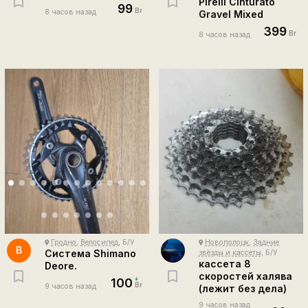
Pirelli Cinturato
99
Br
8 часов назад
Gravel Mixed
399
Br
8 часов назад
Гродно
,
Велосипед
, Б/У
Новополоцк
,
Задние
place
place
B
Система Shimano
звёзды и кассеты
, Б/У
кассета 8
Deore.
скоростей халява
100
Br
9 часов назад
(лежит без дела)
9 часов назад