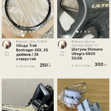
Минск
,
Обод
, НОВЫЙ
Минск
,
Шатуны
place
place
Обода Trek
(системы звёзд)
, Б/У
Шатуны Shimano
Bontrager XXX, 26
Ultegra 6800
дюймов / 28
50/36
отверстий
300
250
Br
9 часов назад
Br
9 часов назад