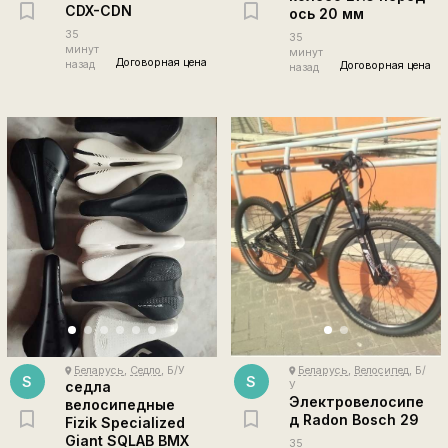
CDX-CDN
ось 20 мм
35
35
минут
минут
Договорная цена
назад
Договорная цена
назад
Беларусь
,
Седло
, Б/У
Беларусь
,
Велосипед
, Б/
place
place
S
S
седла
У
Электровелосипе
велосипедные
д Radon Bosch 29
Fizik Specialized
Giant SQLAB BMX
35