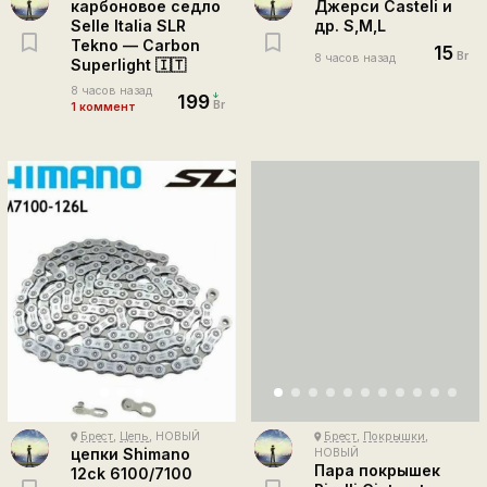
карбоновое седло
Джерси Casteli и
Selle Italia SLR
др. S,М,L
Tekno — Carbon
15
Br
8 часов назад
Superlight 🇮🇹
8 часов назад
199
Br
1 коммент
Брест
,
Цепь
, НОВЫЙ
Брест
,
Покрышки
,
place
place
цепки Shimano
НОВЫЙ
Пара покрышек
12ck 6100/7100