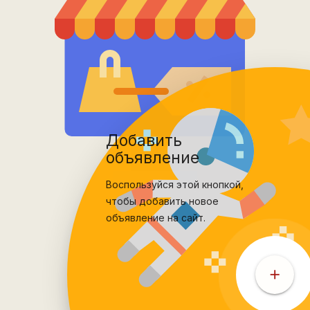
Добавить
объявление
Воспользуйся этой кнопкой,
чтобы добавить новое
объявление на сайт.
add
add