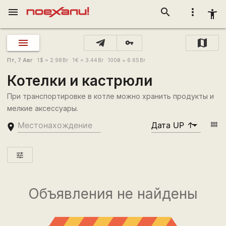
menu
search
more_vert
accessibility_new
vpn_key
Пт, 7 Авг
1
$
= 2.98
Br
1
€
= 3.44
Br
100
₴
= 6.65
Br
Котелки и кастрюли
При транспортировке в котле можно хранить продукты и
мелкие аксессуары.
view_module
place
tune
Объявления не найдены