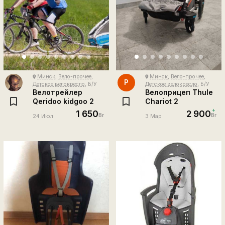
Минск
,
Вело-прочее
,
Минск
,
Вело-прочее
,
place
place
Р
Детское велокресло
, Б/У
Детское велокресло
, Б/У
Велотрейлер
Велоприцеп Thule
Qeridoo kidgoo 2
Chariot 2
1 650
2 900
Br
Br
24 Июл
3 Мар