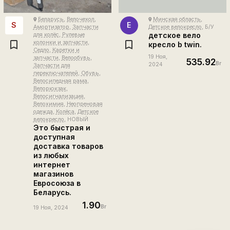
Беларусь
,
Велочехол
,
Минская область
,
place
place
S
E
Амортизатор
,
Запчасти
Детское велокресло
, Б/У
детское вело
для колёс
,
Рулевые
колонки и запчасти
,
кресло b twin.
Седло
,
Каретки и
19 Ноя,
запчасти
,
Велообувь
,
535.92
Br
2024
Запчасти для
переключателей
,
Обувь
,
Велосипедная рама
,
Велорюкзак
,
Велосигнализация
,
Велохимия
,
Неопреновая
одежда
,
Колёса
,
Детское
велокресло
, НОВЫЙ
Это быстрая и
доступная
доставка товаров
из любых
интернет
магазинов
Евросоюза в
Беларусь.
1.90
Br
19 Ноя, 2024