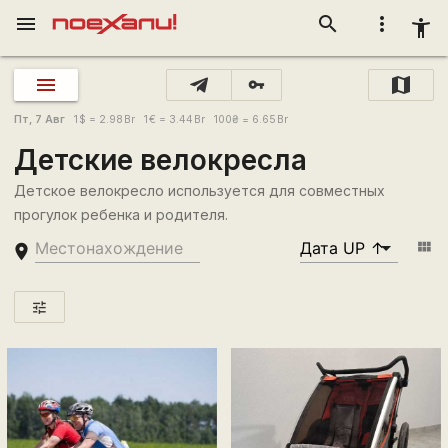
menu
search
more_vert
accessibility_new
vpn_key
Пт, 7 Авг
1
$
= 2.98
Br
1
€
= 3.44
Br
100
₴
= 6.65
Br
Детские велокресла
Детское велокресло используется для совместных
прогулок ребенка и родителя.
view_module
place
tune