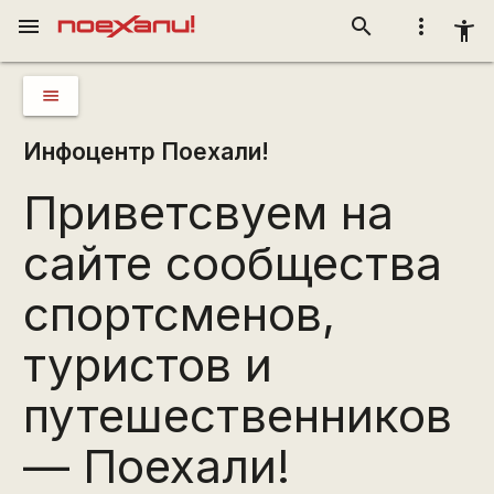
menu
search
more_vert
accessibility_new
menu
Инфоцентр Поехали!
Приветсвуем на
сайте сообщества
спортсменов,
туристов и
путешественников
— Поехали!