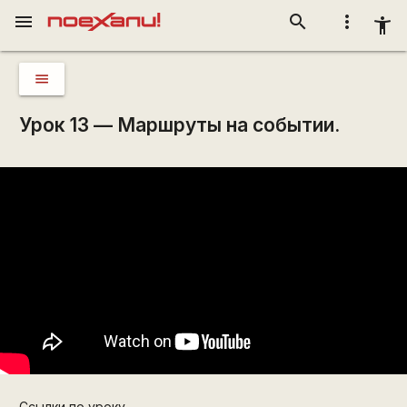
menu
search
more_vert
accessibility_new
menu
Урок 13 — Маршруты на событии.
Ссылки по уроку