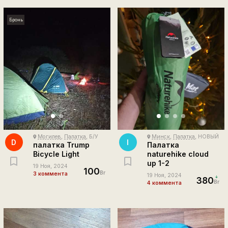
Бронь
Могилев
,
Палатка
, Б/У
Минск
,
Палатка
, НОВЫЙ
place
place
D
I
палатка Trump
Палатка
Bicycle Light
naturehike cloud
up 1-2
19 Ноя, 2024
100
Br
3 коммента
19 Ноя, 2024
380
Br
4 коммента