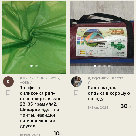
Минск
,
Тенты и шатры
,
Дзержинск
,
Палатка
, Б/
place
place
K
НОВЫЙ
У
Таффета
Палатка для
силиконка рип-
отдыха в хорошую
стоп сверхлегкая.
погоду
28-35 грамм/м2.
30
Br
19 Ноя, 2024
Шикарно идет на
тенты, накидки,
панчо и многое
другое!
10
Br
19 Ноя, 2024