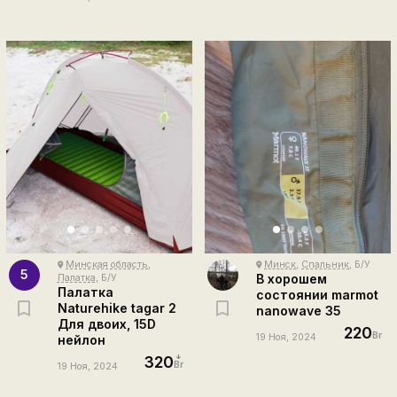
Минская область
,
Минск
,
Спальник
, Б/У
place
place
5
В хорошем
Палатка
, Б/У
Палатка
состоянии marmot
Naturehike tagar 2
nanowave 35
Для двоих, 15D
220
Br
19 Ноя, 2024
нейлон
320
Br
19 Ноя, 2024