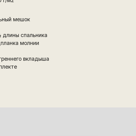
 г/м2
льный мешок
 длины спальника
дпланка молнии
треннего вкладыша
плекте