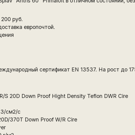
av "Antris 60" Primaloft в отличном состоянии, без
 200 руб.
доставка европочтой.
щения
ждународный сертификат EN 13537. На рост до 17
R/S 20D Down Proof Hight Density Teflon DWR Cire
м3/см2/с
20D/370T Down Proof W/R Cire
ver