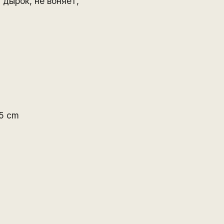
 дырок, не воняет,
5 cm