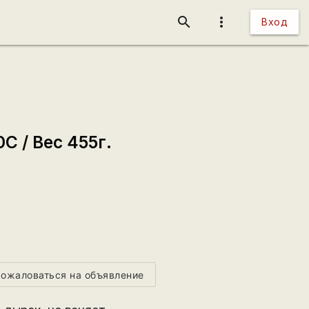
search
more_vert
Вход
C / Вес 455г.
ожаловаться на объявление