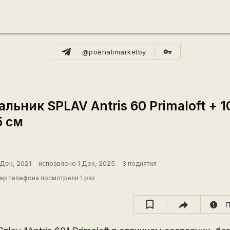
vpn_key
@poehalimarketby
льник SPLAV Antris 60 Primaloft + 10
5 см
 Дек, 2021
исправлено 1 Дек, 2025
3 поднятия
р телефона посмотрели 1 раз
report
П