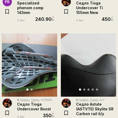
PB
Specialized
Седло Tioga
phenom comp
Undercover Ti
143mm
155mm New
240.90
450
Br
Br
5 Авг
4 Авг
Гомель
,
Седло
, НОВЫЙ
Гомель
,
Седло
, Б/У
place
place
Седло Tioga
Седло Astute
Undercover Boost
(ASTVTE) Skylite SR
Carbon rail б/у
350
Br
4 Авг