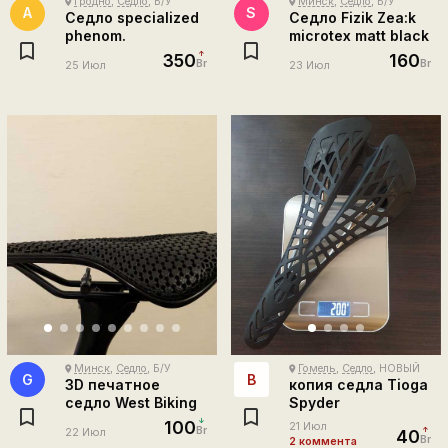
Гродно
,
Седло
, Б/У
Минск
,
Седло
, Б/У
place
place
А
S
Седло specialized
Седло Fizik Zea:k
phenom.
microtex matt black
350
160
Br
Br
25 Июл
23 Июл
Минск
,
Седло
, Б/У
Гомель
,
Седло
, НОВЫЙ
place
place
G
В
3D печатное
копия седла Tioga
седло West Biking
Spyder
100
21 Июл
Br
22 Июл
40
Br
2 коммента