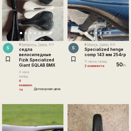
Беларусь
,
Седло
, Б/У
Минск
,
Седло
, Б/У
place
place
S
S
седла
Specialized henge
велосипедные
comp 143 мм 254гр
Fizik Specialized
11 часов назад
50
Giant SQLAB BMX
Br
2 коммента
4 часа
назад
4
коммен
Договорная цена
та