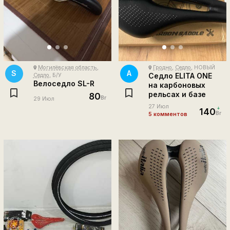
Могилёвская область
,
Гродно
,
Седло
, НОВЫЙ
place
place
S
А
Седло ELITA ONE
Седло
, Б/У
Велоседло SL-R
на карбоновых
рельсах и базе
80
Br
29 Июл
27 Июл
140
Br
5 комментов