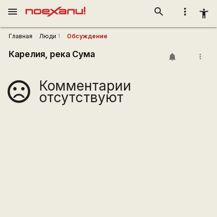
menu
search
more_vert
accessibility_new
Главная
Люди
1
Обсуждение
Карелия, река Сума
more_vert
Комментарии
sentiment_very_dissatisfied
отсутствуют