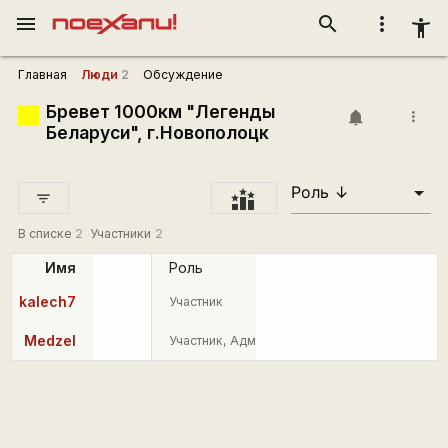
menu
search
more_vert
accessibility_new
Главная
Люди
2
Обсуждение
Бревет 1000км "Легенды
more_vert
Беларуси", г.Новополоцк
filter_list
В списке
2
Участники
2
Имя
Роль
kalech7
Участник
Medzel
Участник, Администратор