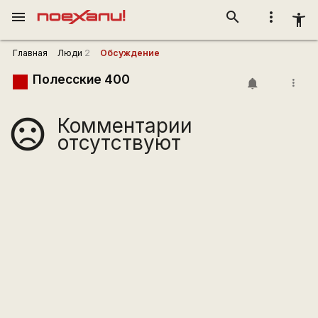
menu
search
more_vert
accessibility_new
Главная
Люди
2
Обсуждение
Полесские 400
more_vert
Комментарии
sentiment_very_dissatisfied
отсутствуют