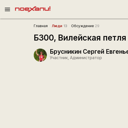
menu
Главная
Люди
13
Обсуждение
29
Б300, Вилейская петля
Брусникин Сергей Евгень
Участник, Администратор