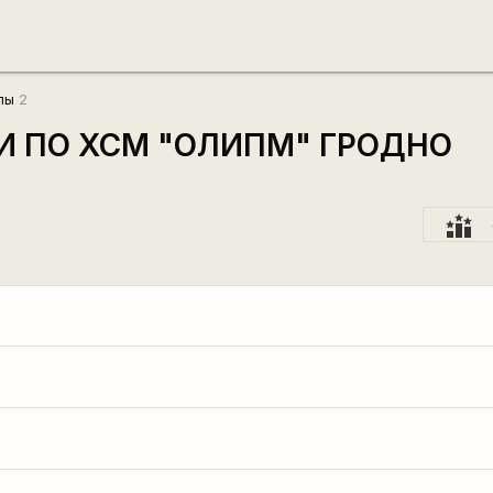
лы
2
И ПО XCM "ОЛИПМ" ГРОДНО