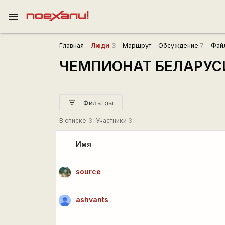
menu
Главная
Люди
3
Маршрут
Обсуждение
7
Фай
ЧЕМПИОНАТ БЕЛАРУС
filter_list
Фильтры
В списке
3
Участники
3
Имя
source
ashvants