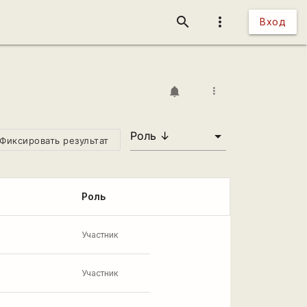
search
more_vert
Вход
more_vert
Фиксировать результат
Роль
Участник
Участник