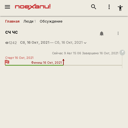
menu
search
more_vert
accessibility_new
Главная
Люди
1
Обсуждение
сч чс
more_vert
Сб, 16 Окт, 2021
— Сб, 16 Окт, 2021
1242
visibility
Сейчас 9 Авг 15:06 Завершено 16 Окт, 2021
Старт 16 Окт, 2021
Финиш 16 Окт, 2021