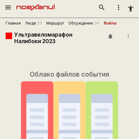
menu
search
more_vert
accessibility_new
Главная
Люди
25
Маршрут
Обсуждение
34
Файлы
Ультравеломарафон
more_vert
Налибоки 2023
Облако файлов события