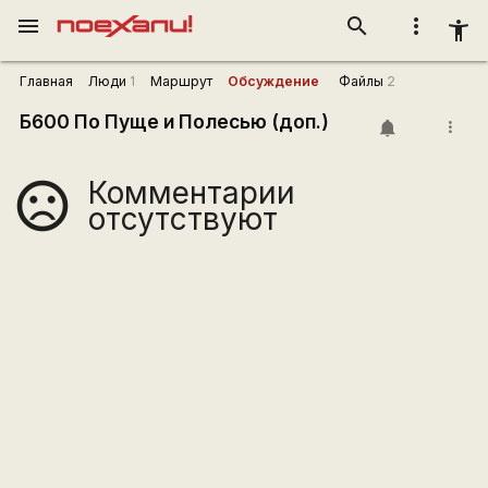
menu
search
more_vert
accessibility_new
Главная
Люди
1
Маршрут
Обсуждение
Файлы
2
Б600 По Пуще и Полесью (доп.)
more_vert
Комментарии
sentiment_very_dissatisfied
отсутствуют