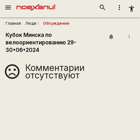
menu
search
more_vert
accessibility_new
Главная
Люди
1
Обсуждение
Кубок Минска по
more_vert
велоориентированию 29-
30•06•2024
Комментарии
sentiment_very_dissatisfied
отсутствуют