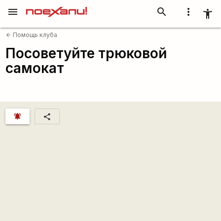
menu
search
more_vert
accessibility_new
Помощь клуба
arrow_back
Посоветуйте трюковой
самокат
notifications_active
share