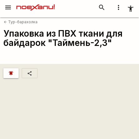
menu
search
more_vert
accessibility_new
Тур-барахолка
arrow_back
Упаковка из ПВХ ткани для
байдарок "Таймень-2,3"
notifications_active
share