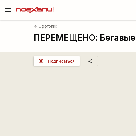
menu
Оффтопик
arrow_back
ПЕРЕМЕЩЕНО: Бегавые
notifications_active
share
Подписаться