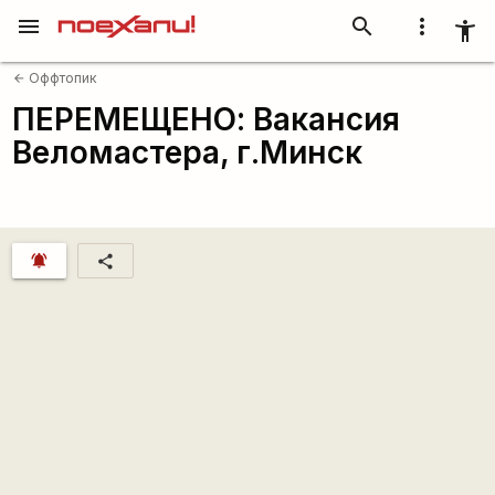
menu
search
more_vert
accessibility_new
Оффтопик
arrow_back
ПЕРЕМЕЩЕНО: Вакансия
Веломастера, г.Минск
notifications_active
share