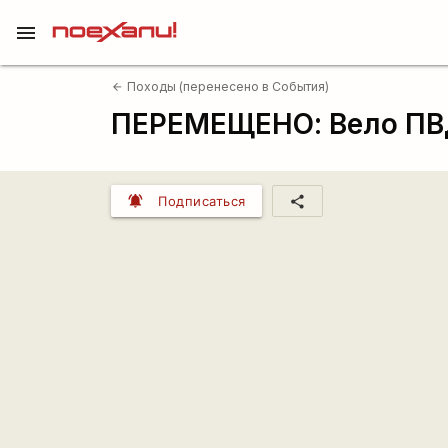
menu
Походы (перенесено в События)
arrow_back
ПЕРЕМЕЩЕНО: Вело ПВ
notifications_active
share
Подписаться