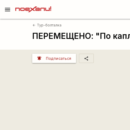
menu
Тур-болталка
arrow_back
ПЕРЕМЕЩЕНО: "По капл
notifications_active
share
Подписаться