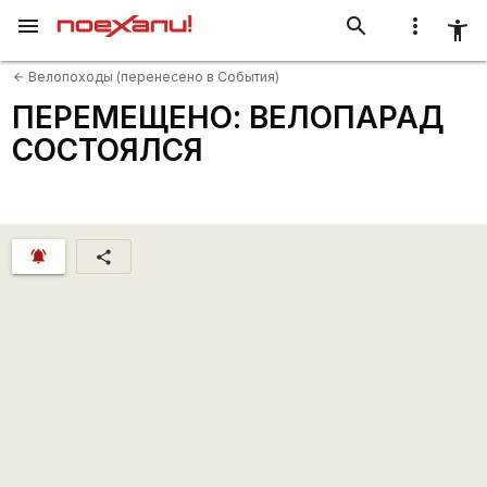
menu
search
more_vert
accessibility_new
Велопоходы (перенесено в События)
arrow_back
ПЕРЕМЕЩЕНО: ВЕЛОПАРАД
СОСТОЯЛСЯ
notifications_active
share