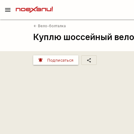
menu
Вело-болталка
arrow_back
Куплю шоссейный вел
notifications_active
share
Подписаться