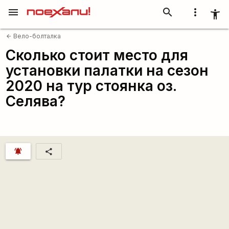
menu
search
more_vert
accessibility_new
Вело-болталка
arrow_back
Сколько стоит место для
установки палатки на сезон
2020 на тур стоянка оз.
Селява?
notifications_active
share