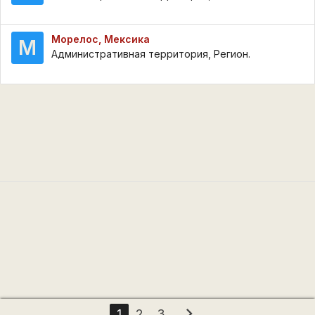
Морелос, Мексика
М
Административная территория, Регион.
chevron_right
1
2
3