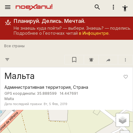
menu
search
more_vert
accessibility_new
Планируй. Делись. Мечтай.
Не знаешь куда пойти? — выбери. Знаешь? — поделись.
Подробнее о Геоточках читай
в Инфоцентре
.
Все страны
filter_list
notifications_active
more_vert
Мальта
favorite_border
Административная территория, Страна
GPS координаты:
35.888599
14.447691
Malta
Дата последней правки: Вт, 5 Фев, 2019