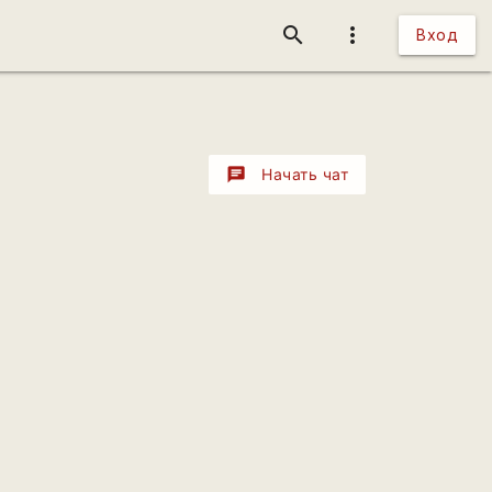
search
more_vert
Вход
chat
Начать чат