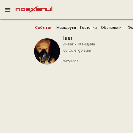
menu
События
Маршруты
Геоточки
Объявления
Фо
laer
@laer
•
Женщина
coito, ergo sum
wiz@rds