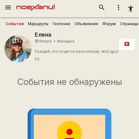
menu
search
more_vert
accessibility_new
События
Маршруты
Геоточки
Объявления
Форум
Страницы
Елена
@Vampio
•
Женщина
chat
Каждый, кто ездит на велосипеде, мой друг
(с)
События не обнаружены