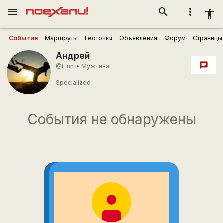
menu
search
more_vert
accessibility_new
События
Маршруты
Геоточки
Объявления
Форум
Страницы
Андрей
chat
@Finn
•
Мужчина
Specialized
События не обнаружены