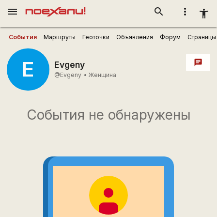
menu
search
more_vert
accessibility_new
События
Маршруты
Геоточки
Объявления
Форум
Страницы
E
chat
Evgeny
@Evgeny
•
Женщина
События не обнаружены