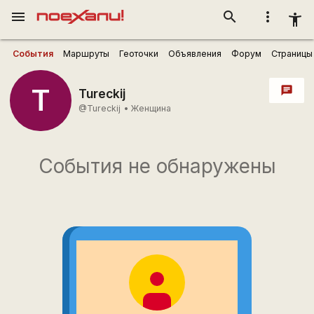
menu
search
more_vert
accessibility_new
События
Маршруты
Геоточки
Объявления
Форум
Страницы
T
chat
Tureckij
@Tureckij
•
Женщина
События не обнаружены