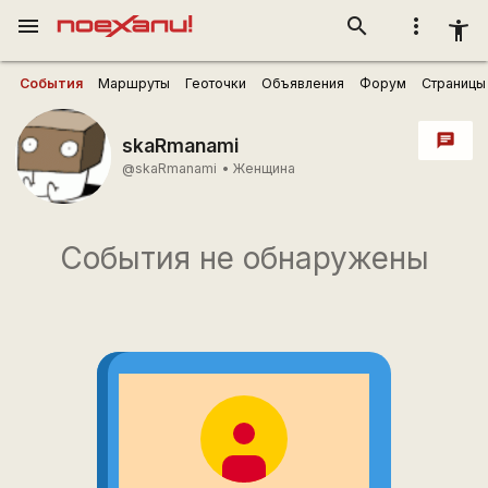
menu
search
more_vert
accessibility_new
События
Маршруты
Геоточки
Объявления
Форум
Страницы
chat
skaRmanami
@skaRmanami
•
Женщина
События не обнаружены