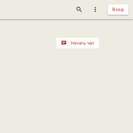
search
more_vert
Вход
chat
Начать чат