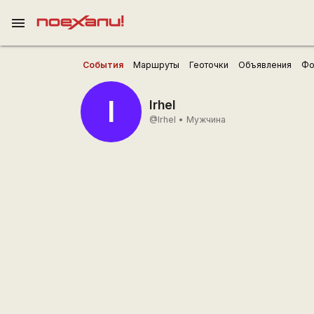
menu
События
Маршруты
Геоточки
Объявления
Фо
I
Irhel
@Irhel
•
Мужчина