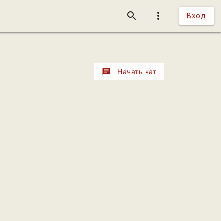
search
more_vert
Вход
chat
Начать чат