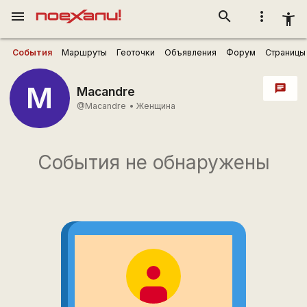
menu
search
more_vert
accessibility_new
События
Маршруты
Геоточки
Объявления
Форум
Страницы
M
chat
Macandre
@Macandre
•
Женщина
События не обнаружены