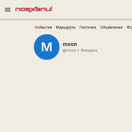
menu
События
Маршруты
Геоточки
Объявления
Фо
M
moon
@moon
•
Женщина