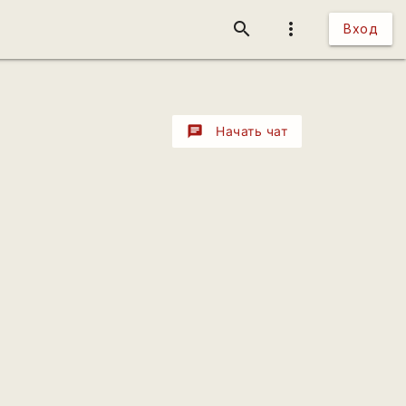
search
more_vert
Вход
chat
Начать чат