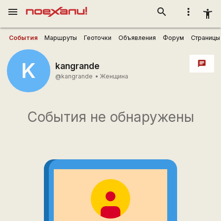
menu
search
more_vert
accessibility_new
События
Маршруты
Геоточки
Объявления
Форум
Страницы
K
chat
kangrande
@kangrande
•
Женщина
События не обнаружены