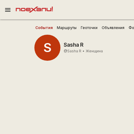
menu
События
Маршруты
Геоточки
Объявления
Фо
S
Sasha R
@Sasha R
•
Женщина