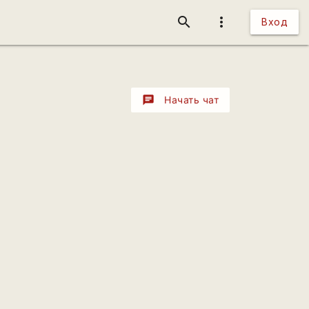
search
more_vert
Вход
chat
Начать чат